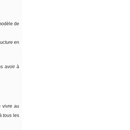
 modèle de
ructure en
ns avoir à
e vivre au
à tous les