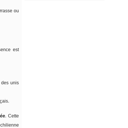
errasse ou
sence est
 des unis
çais.
tée
. Cette
chilienne