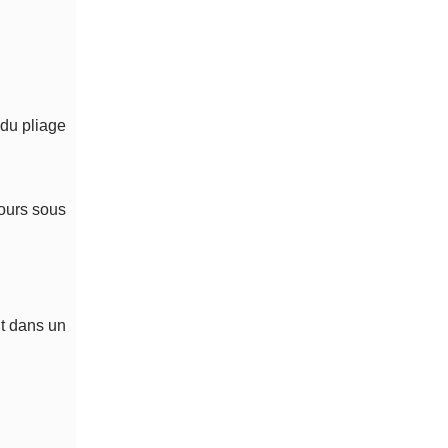
 du pliage
jours sous
nt dans un