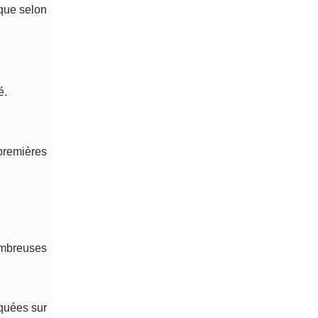
que selon
é.
premières
ombreuses
iquées sur