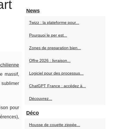
art
News
Twizz : la plateforme pour...
Pourquoi le per est...
Zones de preparation bien...
Offre 2026 : livraison...
-chilienne
Logiciel pour des processus...
e massif,
 sublimer
ChatGPT France : accédez à...
Découvrez...
aison pour
Déco
érences),
Housse de couette zippée...