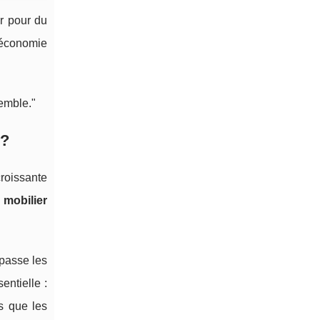
er pour du
 économie
semble."
 ?
roissante
 mobilier
épasse les
ntielle :
s que les