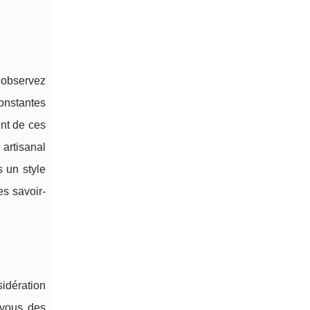
 observez
onstantes
ent de ces
 artisanal
 un style
es savoir-
idération
-vous des