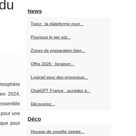
 du
News
Twizz : la plateforme pour...
Pourquoi le per est...
Zones de preparation bien...
Offre 2026 : livraison...
Logiciel pour des processus...
tmosphère
ChatGPT France : accédez à...
en 2024,
ressemble
Découvrez...
s pour une
Déco
ique pour
Housse de couette zippée...