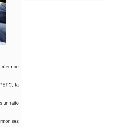
 créer une
/PEFC, la
 un ratio
harmonisez