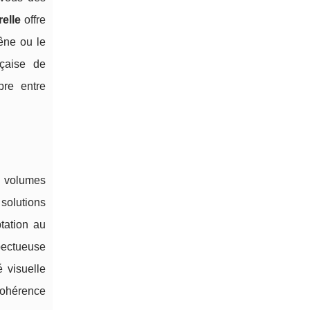
relle
offre
êne ou le
nçaise de
bre entre
es volumes
solutions
tation au
spectueuse
é visuelle
cohérence